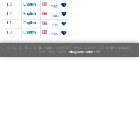
1.3
English
más...
1.2
English
más...
1.1
English
más...
1.0
English
más...
© 2026 KERN & SOHN GmbH | Ziegelei 1 | 72336 Balingen - Deutschland | Phone:
0049 7433 9933 0 |
info@kern-sohn.com