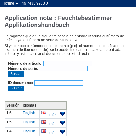
Hotline ►
+49 7433 9933 0
Application note : Feuchtebestimmer
Applikationshandbuch
Le rogamos que en la siguiente caseta de entrada inscriba el número de
artículo y/o el número de serie de su balanza.
Si ya conoce el número del documento (p.ej. el número del certificado de
examen de tipo requerido), se lo puede indicar en la caseta de entrada
inferior y así encontrar el documento por vía directa.
Número de artículo:
Número de serie:
Buscar
ID documento:
Buscar
Versión
Idiomas
1.6
English
más...
1.5
English
más...
1.4
English
más...